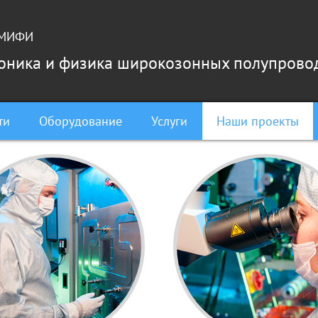
У МИФИ
роника и физика широкозонных полупрово
ти
Оборудование
Услуги
Наши проекты