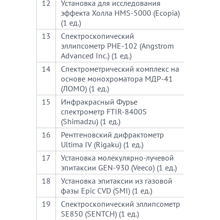
12
Установка для исследования
570
эффекта Холла HMS-5000 (Ecopia)
(1 ед.)
13
Спектроскопический
600
эллипсометр PHE-102 (Angstrom
Advanced Inc.) (1 ед.)
14
Спектрометрический комплекс на
710
основе монохроматора МДР-41
(ЛОМО) (1 ед.)
15
Инфракрасный Фурье
670
спектрометр FTIR-8400S
(Shimadzu) (1 ед.)
16
Рентгеновский дифрактометр
1000
Ultima IV (Rigaku) (1 ед.)
17
Установка молекулярно-лучевой
420
эпитаксии GEN-930 (Veeco) (1 ед.)
18
Установка эпитаксии из газовой
450
фазы Epic CVD (SMI) (1 ед.)
19
Спектроскопический эллипсометр
600
SE850 (SENTCH) (1 ед.)