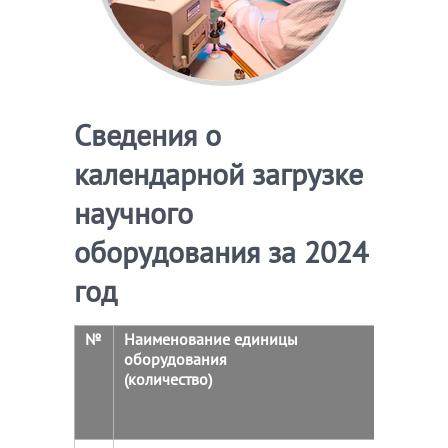
Сведения о
календарной загрузке
научного
оборудования за 2024
год
№
Наименование единицы
Загрузк
оборудования
в интер
(количество)
базовой
организ