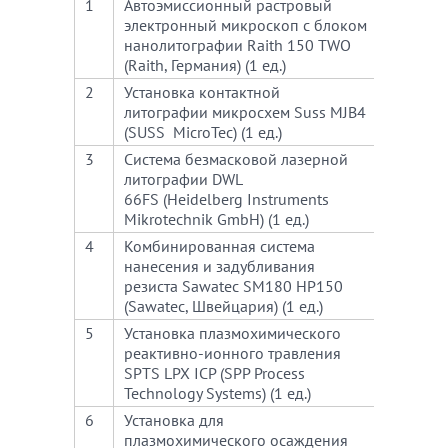
1
Автоэмиссионный растровый
480
электронный микроскоп с блоком
нанолитографии Raith 150 TWO
(Raith, Германия) (1 ед.)
2
Установка контактной
140
литографии микросхем Suss MJB4
(SUSS MicroTec) (1 ед.)
3
Система безмасковой лазерной
600
литографии DWL
66FS (Heidelberg Instruments
Mikrotechnik GmbH) (1 ед.)
4
Комбинированная система
660
нанесения и задубливания
резиста Sawatec SM180 НР150
(Sawatec, Швейцария) (1 ед.)
5
Установка плазмохимического
180
реактивно-ионного травления
SPTS LPX ICP (SPP Process
Technology Systems) (1 ед.)
6
Установка для
180
плазмохимического осаждения