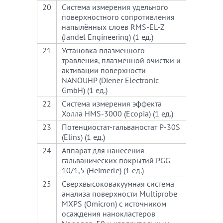
20
Система измерения удельного
750
поверхностного сопротивления
напылённых слоев RMS-EL-Z
(Jandel Engineering) (1 ед.)
21
Установка плазменного
430
травления, плазменной очистки и
активации поверхности
NANOUHP (Diener Electronic
GmbH) (1 ед.)
22
Система измерения эффекта
570
Холла HMS-3000 (Ecopia) (1 ед.)
23
Потенциостат-гальваностат P-30S
440
(Elins) (1 ед.)
24
Аппарат для нанесения
440
гальванических покрытий PGG
10/1,5 (Heimerle) (1 ед.)
25
Сверхвысоковакуумная система
675
анализа поверхности Multiprobe
MXPS (Omicron) с источником
осаждения нанокластеров