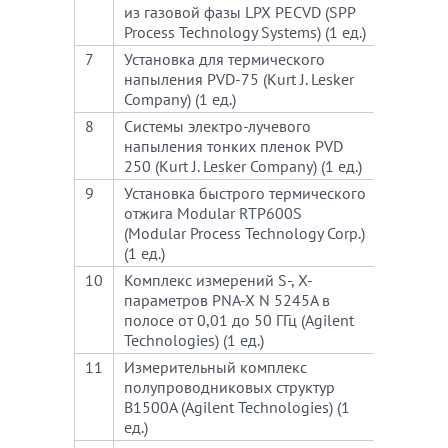
из газовой фазы LPX PECVD (SPP
Process Technology Systems) (1 ед.)
7
Установка для термического
610
напыления РVD-75 (Kurt J. Lesker
Company) (1 ед.)
8
Системы электро-лучевого
540
напыления тонких пленок PVD
250 (Kurt J. Lesker Company) (1 ед.)
9
Установка быстрого термического
660
отжига Modular RTP600S
(Modular Process Technology Corp.)
(1 ед.)
10
Комплекс измерений S-, X-
780
параметров PNA-X N 5245A в
полосе от 0,01 до 50 ГГц (Agilent
Technologies) (1 ед.)
11
Измерительный комплекс
680
полупроводниковых структур
B1500A (Agilent Technologies) (1
ед.)