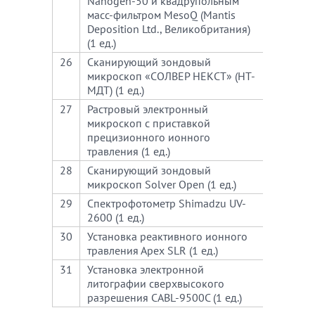
Nanogen-50 и квадрупольным
масс-фильтром MesoQ (Mantis
Deposition Ltd., Великобритания)
(1 ед.)
26
Сканирующий зондовый
630
микроскоп «СОЛВЕР НЕКСТ» (НТ-
МДТ) (1 ед.)
27
Растровый электронный
480
микроскоп с приставкой
прецизионного ионного
травления (1 ед.)
28
Сканирующий зондовый
630
микроскоп Solver Open (1 ед.)
29
Спектрофотометр Shimadzu UV-
540
2600 (1 ед.)
30
Установка реактивного ионного
510
травления Арех SLR (1 ед.)
31
Установка электронной
360
литографии сверхвысокого
разрешения CABL-9500C (1 ед.)