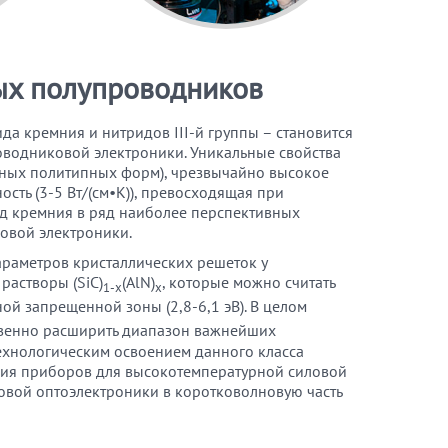
ых полупроводников
а кремния и нитридов III-й группы – становится
водниковой электроники. Уникальные свойства
ичных политипных форм), чрезвычайно высокое
сть (3-5 Вт/(см•К)), превосходящая при
ид кремния в ряд наиболее перспективных
овой электроники.
араметров кристаллических решеток у
растворы (SiC)
(AlN)
, которые можно считать
1-x
x
й запрещенной зоны (2,8-6,1 эВ). В целом
твенно расширить диапазон важнейших
технологическим освоением данного класса
ния приборов для высокотемпературной силовой
вой оптоэлектроники в коротковолновую часть