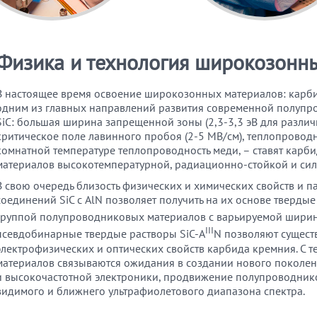
Физика и технология широкозонн
В настоящее время освоение широкозонных материалов: карбид
одним из главных направлений развития современной полупро
SiC: большая ширина запрещенной зоны (2,3-3,3 эВ для разл
критическое поле лавинного пробоя (2-5 МВ/см), теплопроводно
комнатной температуре теплопроводность меди, – ставят карб
материалов высокотемпературной, радиационно-стойкой и сил
В свою очередь близость физических и химических свойств и п
соединений SiC с AlN позволяет получить на их основе твердые 
группой полупроводниковых материалов с варьируемой ширино
III
псевдобинарные твердые растворы SiC-A
N позволяют сущес
электрофизических и оптических свойств карбида кремния. C 
материалов связываются ожидания в создании нового поколе
и высокочастотной электроники, продвижение полупроводнико
видимого и ближнего ультрафиолетового диапазона спектра.